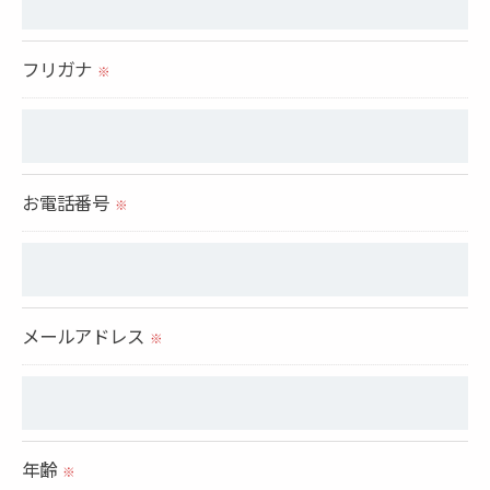
＜個人情報の委託について＞
フリガナ
※
当社では、利用目的の達成に必要な範囲において、
個人情報を外部に委託する場合があります。
これらの委託先に対しては個人情報保護契約等の措
お電話番号
置をとり、適切な監督を行います。
※
＜個人情報の安全管理＞
当社では、個人情報の漏洩等がなされないよう、適
メールアドレス
切に安全管理対策を実施します。
※
＜個人情報を与えなかった場合に生じる結果＞
必要な情報を頂けない場合は、それに対応した当社
年齢
のサービスをご提供できない場合がございますので
※