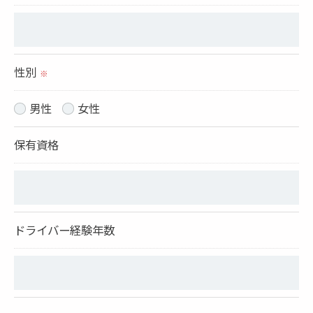
予めご了承ください。
＜個人情報の開示･訂正・削除･利用停止の手続につ
性別
いて＞
※
当社では、お客様の個人情報の開示･訂正･削除・利
男性
女性
用停止の手続を定めさせて頂いております。
ご本人である事を確認のうえ、対応させて頂きま
保有資格
す。
個人情報の開示･訂正･削除・利用停止の具体的手続
きにつきましては、お電話でお問合せ下さい。
ドライバー経験年数