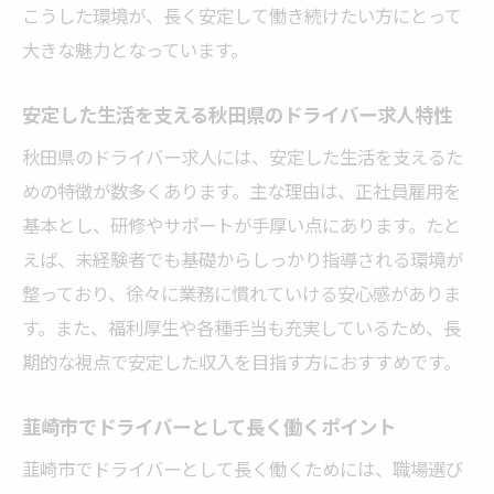
こうした環境が、長く安定して働き続けたい方にとって
ドライバー求人で働きやすさを実感する工
大きな魅力となっています。
夫
収入と待遇を両立したい方必見のポイント
安定した生活を支える秋田県のドライバー求人特性
高収入を目指せるドライバー求人の見つけ
秋田県のドライバー求人には、安定した生活を支えるた
方
めの特徴が数多くあります。主な理由は、正社員雇用を
待遇が良いドライバー求人に共通する条件
基本とし、研修やサポートが手厚い点にあります。たと
収入面と働きやすさを両立できる職場の特
えば、未経験者でも基礎からしっかり指導される環境が
徴
整っており、徐々に業務に慣れていける安心感がありま
安定した給与を得るドライバー求人選びの
す。また、福利厚生や各種手当も充実しているため、長
コツ
期的な視点で安定した収入を目指す方におすすめです。
手当やボーナスが充実したドライバー求人
とは
韮崎市でドライバーとして長く働くポイント
収入と待遇を重視したドライバー職の選択
韮崎市でドライバーとして長く働くためには、職場選び