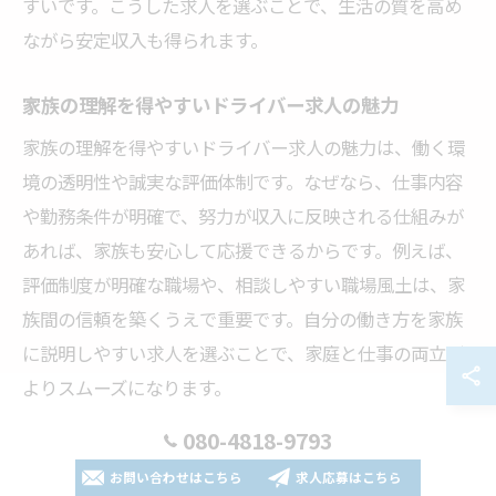
すいです。こうした求人を選ぶことで、生活の質を高め
ながら安定収入も得られます。
家族の理解を得やすいドライバー求人の魅力
家族の理解を得やすいドライバー求人の魅力は、働く環
境の透明性や誠実な評価体制です。なぜなら、仕事内容
や勤務条件が明確で、努力が収入に反映される仕組みが
あれば、家族も安心して応援できるからです。例えば、
評価制度が明確な職場や、相談しやすい職場風土は、家
族間の信頼を築くうえで重要です。自分の働き方を家族
に説明しやすい求人を選ぶことで、家庭と仕事の両立が
よりスムーズになります。
080-4818-9793
お問い合わせはこちら
求人応募はこちら
ドライバー職で長く活躍するための