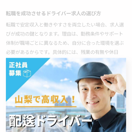
転職を成功させるドライバー求人の選び方
転職で安定収入と働きやすさを両立したい場合、求人選
びが成功の鍵となります。理由は、勤務条件やサポート
体制が職場ごとに異なるため、自分に合った環境を選ぶ
必要があるからです。具体的には、残業の有無や休日
数、福利厚生、未経験者への研修制度の有無をチェック
しましょう。秋田県や山梨県韮崎市の求人情報を比較
し、実際に働く人の声や現場の雰囲気も参考にすること
で、後悔のない選択が可能です。
研修制度充実のドライバー求人が人気の理由
研修制度が充実したドライバー求人が人気を集めるの
は、安心して新しい職場に馴染めるからです。理由は、