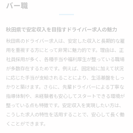
バー職
さの秘訣
安定した生活を支える秋田県のドライバー
求人特性
秋田県で安定収入を目指すドライバー求人の魅力
韮崎市でドライバーとして長く働くポイン
秋田県のドライバー求人は、安定した収入と長期的な雇
ト
用を重視する方にとって非常に魅力的です。理由は、正
ドライバー求人を選ぶ際の現場目線アドバイス
社員採用が多く、各種手当や福利厚生が整っている職場
が多数存在するためです。例えば、固定給に加えて状況
現場で評価されるドライバー求人選びのコ
に応じた手当が支給されることにより、生活基盤をしっ
ツ
かりと築けます。さらに、先輩ドライバーによる丁寧な
ドライバー経験者が語る求人の見極めポイ
指導体制や、未経験者も安心してスタートできる環境が
ント
整っている点も特徴です。安定収入を実現したい方は、
応募前に確認したいドライバー職の職場環
こうした求人の特性を活用することで、安心して長く働
境
くことができます。
安定収入に直結するドライバー求人の条件