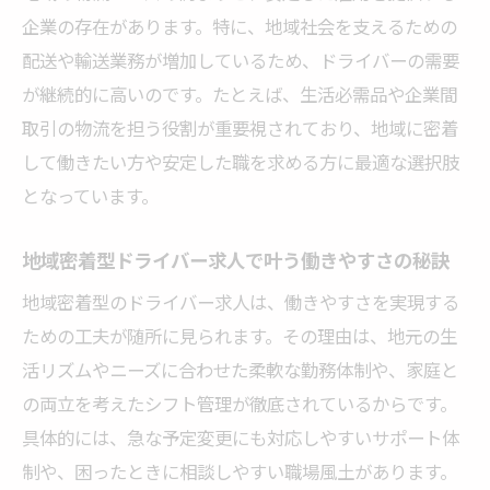
未経験歓迎のドライバー求人で得られる成
企業の存在があります。特に、地域社会を支えるための
長
配送や輸送業務が増加しているため、ドライバーの需要
ドライバー未経験から安定収入を得るポイ
が継続的に高いのです。たとえば、生活必需品や企業間
ント
取引の物流を担う役割が重要視されており、地域に密着
働きやすさ重視のドライバー求人探し術
して働きたい方や安定した職を求める方に最適な選択肢
残業少なめのドライバー求人を賢く見つけ
となっています。
る方法
ドライバー職で休日が多い求人の特徴とは
地域密着型ドライバー求人で叶う働きやすさの秘訣
働きやすさを重視したドライバー求人の探
地域密着型のドライバー求人は、働きやすさを実現する
し方
ための工夫が随所に見られます。その理由は、地元の生
福利厚生が充実したドライバー求人の見極
活リズムやニーズに合わせた柔軟な勤務体制や、家庭と
め方
の両立を考えたシフト管理が徹底されているからです。
具体的には、急な予定変更にも対応しやすいサポート体
シフト制や勤務時間に柔軟なドライバー求
制や、困ったときに相談しやすい職場風土があります。
人を選ぶ