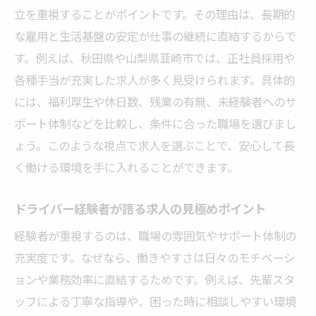
立を重視することがポイントです。その理由は、長期的
ドライバー職で安定して続けられる職場の
な雇用と生活基盤の安定が仕事の継続に直結するからで
選び方
す。例えば、秋田県や山梨県韮崎市では、正社員採用や
体力面や健康に配慮したドライバー求人の
各種手当が充実した求人が多く見受けられます。具体的
特徴
には、福利厚生や休日数、残業の有無、未経験者へのサ
スキルアップが望めるドライバー求人の選
ポート体制などを比較し、条件に合った職場を選びまし
択基準
ょう。このような視点で求人を選ぶことで、安心して長
定年後も活躍できるドライバー職求人の魅
く働ける環境を手に入れることができます。
力
長期的なキャリア形成が可能なドライバー
ドライバー経験者が語る求人の見極めポイント
求人
経験者が重視するのは、職場の雰囲気やサポート体制の
秋田県・韮崎市で理想の職場と出会う方法
充実度です。なぜなら、働きやすさは日々のモチベーシ
ドライバー求人で理想の職場に出会う準備
ョンや業務効率に直結するためです。例えば、先輩スタ
とは
ッフによる丁寧な指導や、困った時に相談しやすい環境