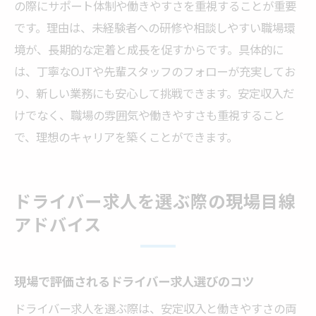
肢
の際にサポート体制や働きやすさを重視することが重要
家族との時間も大切にできる働き方の工夫
です。理由は、未経験者への研修や相談しやすい職場環
境が、長期的な定着と成長を促すからです。具体的に
ドライバー求人で家族との時間を守る方法
は、丁寧なOJTや先輩スタッフのフォローが充実してお
家庭と両立できるドライバー職の選び方
り、新しい業務にも安心して挑戦できます。安定収入だ
家族思いのドライバー求人の特徴とは
けでなく、職場の雰囲気や働きやすさも重視すること
子育て世代に優しいドライバー求人の探し
で、理想のキャリアを築くことができます。
方
プライベートを大切にするドライバー求人
事例
ドライバー求人を選ぶ際の現場目線
家族の理解を得やすいドライバー求人の魅
アドバイス
力
ドライバー職で長く活躍するための条件とは
現場で評価されるドライバー求人選びのコツ
長く働けるドライバー求人に必要な条件を
ドライバー求人を選ぶ際は、安定収入と働きやすさの両
解説