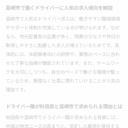
とは
韮崎市で働くドライバーに人気の求人傾向を解説
働きやすいドライバー求人に共通する特徴
韮崎市で人気のドライバー求人は、働きやすい職場環境
を紹介
やサポート体制が充実している点が挙げられます。なぜ
現場目線で考えるドライバー求人の選択基
なら、地元密着型の企業が多く、残業の少なさや休日の
準
取得しやすさに配慮した求人が増えているためです。具
未経験から始めるドライバー転職成功の秘訣
体的には、未経験者向けの研修や、業務のペースに合わ
未経験でも安心のドライバー求人サポート
せた丁寧な指導が徹底されています。また、チームワー
体制
クを大切にしつつも、自分のペースで働ける環境が整っ
ドライバー職未経験者が知っておきたい準
ているため、無理なく仕事に慣れていけることが人気の
備事項
理由です。
転職を成功させるドライバー求人の選び方
ドライバー職が秋田県と韮崎市で求められる理由とは
研修制度充実のドライバー求人が人気の理
秋田県や韮崎市でドライバー職が求められる背景には、
由
地域の物流ニーズの高まりと、安定した雇用を提供する