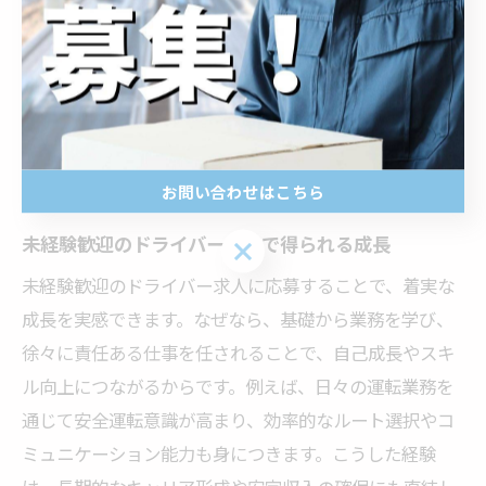
未経験者でも段階的に業務を覚えられるカリキュラム
や、現場での実践的な指導が用意されているためです。
例えば、秋田県や山梨県韮崎市の求人では、入社後の基
礎研修やOJTを通じて、着実にスキルアップできます。
こうした制度があることで、誰もが長く安定して働ける
環境が整い、定着率向上にもつながります。
お問い合わせはこちら
未経験歓迎のドライバー求人で得られる成長
お問い合わせはこちら
未経験歓迎のドライバー求人に応募することで、着実な
成長を実感できます。なぜなら、基礎から業務を学び、
徐々に責任ある仕事を任されることで、自己成長やスキ
ル向上につながるからです。例えば、日々の運転業務を
通じて安全運転意識が高まり、効率的なルート選択やコ
ミュニケーション能力も身につきます。こうした経験