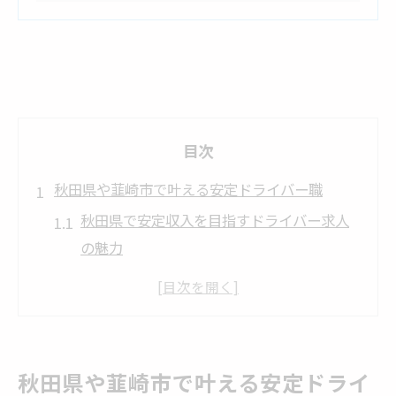
目次
秋田県や韮崎市で叶える安定ドライバー職
秋田県で安定収入を目指すドライバー求人
の魅力
韮崎市で働くドライバーに人気の求人傾向
を解説
ドライバー職が秋田県と韮崎市で求められ
る理由とは
秋田県や韮崎市で叶える安定ドライ
地域密着型ドライバー求人で叶う働きやす