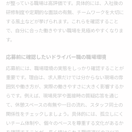
が整っている職場は高評価です。具体的には、入社後の
秋田県や韮崎市で求人を効率よく探すコツ
研修制度や定期的な面談の有無、チームワークを大切に
希望条件に合うドライバー求人の見極め方
する風土などが挙げられます。これらを確認すること
リアルな口コミを活かしたドライバー求人
で、自分に合った働きやすい職場を見極めやすくなりま
選び
す。
面接や職場見学で確認したいポイントを解
説
応募前に確認したいドライバー職の職場環境
秋田県・韮崎市で納得のドライバー求人を
応募前には、職場環境の実態をしっかり確認することが
探す方法
重要です。理由は、求人票だけでは分からない現場の雰
囲気や働き方が、実際の働きやすさに大きく影響するか
らです。例えば、現場見学や面接時の質疑応答を通じ
て、休憩スペースの有無や一日の流れ、スタッフ同士の
関係性をチェックしましょう。具体的には、孤立しにく
いチーム体制や、個々のペースを尊重する文化があるか