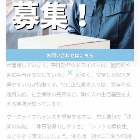
生する場合があります。急な残業やシフト変更の可能性
もあるため、求人選びの際には勤務時間や休日の取り扱
いに注意しましょう。
ワークライフバランス重視のドライバー求人事情
近年、ワークライフバランスを重視するドライバー求人
お問い合わせはこちら
が増加しています。平日勤務のドライバーは、固定給や
お問い合わせはこちら
各種手当が充実しているケースが多く、安定した収入を
得やすい点が特徴です。特に正社員求人では、賞与や交
通費支給、社会保険の完備など、働く人の生活基盤を支
える待遇が整っています。
ワークライフバランスを重視する方は、求人情報で「残
業の有無」「休日取得のしやすさ」「シフトの柔軟性」
などを必ず確認しましょう。例えば、週休二日制や年間