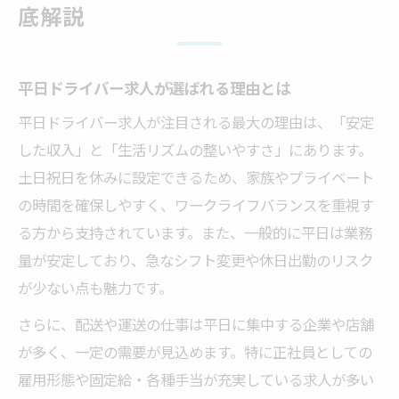
平日ドライバー勤務で収入が安定する理由
底解説
ドライバー職の平日求人で得られるメリッ
ト
平日ドライバー求人が選ばれる理由とは
給与体系から見る平日ドライバーの安定性
平日ドライバー求人が注目される最大の理由は、「安定
安定収入を目指すドライバーに平日勤務が
した収入」と「生活リズムの整いやすさ」にあります。
最適な理由
土日祝日を休みに設定できるため、家族やプライベート
平日ドライバーの年収アップにつながる働
の時間を確保しやすく、ワークライフバランスを重視す
き方
る方から支持されています。また、一般的に平日は業務
ワークライフバランスが叶う平日ドライバー職
量が安定しており、急なシフト変更や休日出勤のリスク
平日ドライバーで実現できる理想の生活リ
が少ない点も魅力です。
ズム
さらに、配送や運送の仕事は平日に集中する企業や店舗
ワークライフバランス重視のドライバー求
が多く、一定の需要が見込めます。特に正社員としての
人事情
雇用形態や固定給・各種手当が充実している求人が多い
平日勤務ドライバーが家庭と両立しやすい