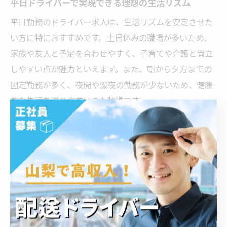
平日ドライバーで実現できる理想の生活リズム
平日勤務のドライバー求人は、生活リズムを安定させた
い方に特におすすめです。土日休みの職場が多いため、
家族や友人と予定を合わせやすく、子育てや介護と両立
しやすい点が魅力といえます。また、朝から夕方までの
固定勤務が多く、夜間や深夜の勤務が少ないため、健康
的な生活を送りやすいのも特徴です。
実際に平日勤務を選んだドライバーの声として、「週末
は家族と過ごせるので、仕事とプライベートのバランス
が取りやすくなった」という意見が多く聞かれます。長
期的なキャリア形成を目指す方や、体調管理を重視した
い方にとって、平日勤務は理想的な働き方となるでしょ
う。
ただし、平日勤務でも繁忙期やイレギュラーな配送が発