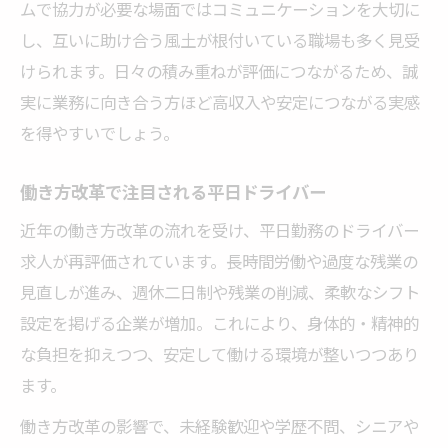
資格取得で平日ドライバーの収入を伸ばす
ムで協力が必要な場面ではコミュニケーションを大切に
し、互いに助け合う風土が根付いている職場も多く見受
実際に収入アップした平日ドライバーの事
けられます。日々の積み重ねが評価につながるため、誠
例
実に業務に向き合う方ほど高収入や安定につながる実感
平日勤務ドライバーの賢い働き方と工夫
を得やすいでしょう。
平日ドライバー求人選びで収入を最大化す
るコツ
働き方改革で注目される平日ドライバー
近年の働き方改革の流れを受け、平日勤務のドライバー
求人が再評価されています。長時間労働や過度な残業の
見直しが進み、週休二日制や残業の削減、柔軟なシフト
設定を掲げる企業が増加。これにより、身体的・精神的
な負担を抑えつつ、安定して働ける環境が整いつつあり
ます。
働き方改革の影響で、未経験歓迎や学歴不問、シニアや