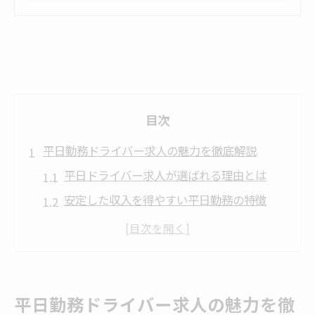
目次
平日勤務ドライバー求人の魅力を徹底解説
平日ドライバー求人が選ばれる理由とは
安定した収入を得やすい平日勤務の特徴
平日ドライバー求人の仕事内容と魅力
働き方改革で注目される平日ドライバー
平日勤務ドライバーが向いている人の特徴
ドライバーで安定収入を求めるなら平日勤務
平日勤務ドライバー求人の魅力を徹