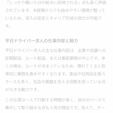
「しっかり働いた分が給与に反映される」点も高く評価
方
されています。未経験からでも始めやすい環境が整って
未経験からでも安心の平日ドライバー募集情報
いるため、収入の安定とキャリア形成の両立が可能で
未経験歓迎の平日ドライバー求人が増加中
す。
平日ドライバー職で未経験者が活躍できる
理由
平日ドライバー求人の仕事内容と魅力
未経験で挑戦しやすい平日ドライバーの条
平日ドライバー求人の主な仕事内容は、企業や店舗への
件
定期配送、ルート配送、または集配業務が中心です。多
平日ドライバー求人の研修やサポート体制
くの場合、ルートが決まっているため、慣れてくると効
を解説
率的に業務を進めやすくなります。食品や日用品を扱う
未経験者が平日ドライバーで収入アップを
ケースも多く、社会の基盤を支える役割を担っている点
目指すには
が大きな魅力です。
収入アップを目指す平日勤務のコツと実例
この仕事は一人で行動する時間が長く、自分のペースで
平日ドライバーで収入アップを狙う方法
集中して取り組める点も人気の理由です。加えて、チー