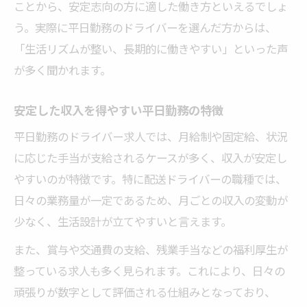
ことから、安定志向の方に適した働き方といえるでしょ
理由
う。実際に平日勤務のドライバーを選んだ方からは、
働きやすさを重視した平日ドライバーの魅
「生活リズムが整い、長期的に働きやすい」といった声
力
が多く聞かれます。
平日ドライバー求人とプライベートの両立
安定した収入を得やすい平日勤務の特徴
術
平日限定のドライバー求人活用術
平日勤務のドライバー求人では、月給制や固定給、状況
に応じた手当が支給されるケースが多く、収入が安定し
平日限定ドライバー求人の探し方とコツ
やすいのが特徴です。特に配送ドライバーの職種では、
求人サイトで平日ドライバー職を賢く探す
日々の業務量が一定であるため、月ごとの収入の変動が
方法
少なく、生活設計が立てやすいと言えます。
平日ドライバー求人の応募タイミングを見
極める
また、賞与や交通費の支給、残業手当などの福利厚生が
整っている求人も多く見られます。これにより、日々の
平日勤務ドライバー求人の比較ポイント
頑張りが数字として評価される仕組みとなっており、
希望条件に合う平日ドライバー求人の選び