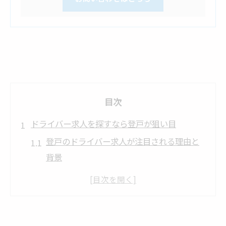
目次
ドライバー求人を探すなら登戸が狙い目
登戸のドライバー求人が注目される理由と
背景
ドライバー未経験者も安心して応募できる
登戸の特徴
求人に多い雇用形態とドライバーの働きや
すさ