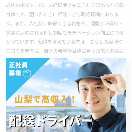
成功のポイントは、未経験者でも安心して始められる教
育体制と、困ったときに相談できる職場環境にありま
す。また、入社後に取得できる資格や、頑張りが昇給・
賞与に反映される評価制度もモチベーション向上につな
がっています。転職を考えている方は、こうした実例や
口コミを参考に、自分の希望や目標に合った求人を選ぶ
ことが大切です。
ライフスタイルに合う登戸のドライ
バー採用事情
シフト柔軟な登戸のドライバー求人が人気の理由
登戸エリアでドライバー求人が注目されている大きな理