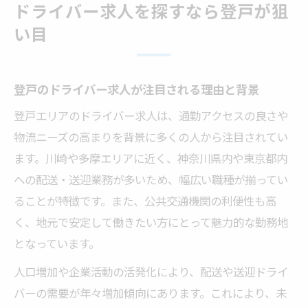
ドライバー求人を探すなら登戸が狙
登戸でドライバー求人を探す際のチェック
い目
ポイント
地元で安定して働けるドライバーのメリッ
トとは
登戸のドライバー求人が注目される理由と背景
登戸で未経験から始めるドライバーの仕事
登戸エリアのドライバー求人は、通勤アクセスの良さや
未経験歓迎のドライバー求人が多い登戸の
物流ニーズの高まりを背景に多くの人から注目されてい
魅力
ます。川崎や多摩エリアに近く、神奈川県内や東京都内
への配送・送迎業務が多いため、幅広い職種が揃ってい
ドライバーとして成長できるサポート体制
ることが特徴です。また、公共交通機関の利便性も高
とは
く、地元で安定して働きたい方にとって魅力的な勤務地
初めてのドライバー応募で注意したいポイ
となっています。
ント
人口増加や企業活動の活発化により、配送や送迎ドライ
登戸で未経験ドライバーが活躍できる理由
バーの需要が年々増加傾向にあります。これにより、未
未経験からドライバーへの転職成功例を解