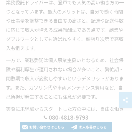
業務委託ドライバーは、登戸でも人気の高い働き方の一
つとなっています。最大のメリットは、自分で働く時間
や仕事量を調整できる自由度の高さと、配達や配送件数
に応じて収入が増える成果報酬型である点です。副業や
ダブルワークとしても選ばれやすく、頑張り次第で高収
入も狙えます。
一方で、業務委託は個人事業主扱いとなるため、社会保
険や福利厚生が適用されない場合が多いこと、繁忙期・
閑散期で収入が変動しやすいというデメリットがありま
す。また、ガソリン代や車両メンテナンス費用など、自
己負担が発生することにも注意が必要です。
実際に未経験からスタートした方の中には、自由な働き
080-4818-9793
方を実現しつつも、最初は仕事の流れを覚えるのに時間
がかかったという声もあります。リスクを理解し、自身
お問い合わせはこちら
求人応募はこちら