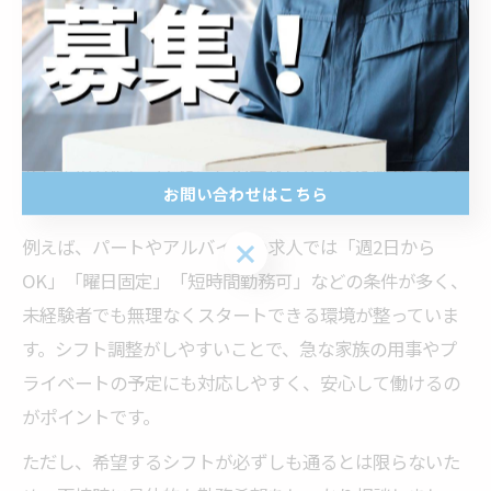
由の一つが、シフトの柔軟性です。多くの求人が「土日
限定」や「夜勤のみ」「早朝のみ」など、生活スタイル
に合わせやすい勤務時間を用意していることが特徴で
す。特に主婦やミドル世代、学生など、家庭や学業と両
立したい方にとっては、この柔軟さが大きな魅力となっ
お問い合わせはこちら
ています。
例えば、パートやアルバイトの求人では「週2日から
お問い合わせはこちら
OK」「曜日固定」「短時間勤務可」などの条件が多く、
未経験者でも無理なくスタートできる環境が整っていま
す。シフト調整がしやすいことで、急な家族の用事やプ
ライベートの予定にも対応しやすく、安心して働けるの
がポイントです。
ただし、希望するシフトが必ずしも通るとは限らないた