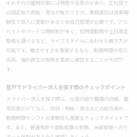
それぞれの雇用形態には特徴や注意点があり、正社員で
業務委託ドライバーのメリット・デメリッ
は固定給や昇給・賞与が魅力ですが、業務委託は成果報
トを解説
酬型で収入に変動があるため自己管理が必要です。アル
アルバイトドライバーの働き方と特徴まと
バイトやパートは時給制が多く、短時間勤務や土日限定
め
勤務も選べるなど、ライフスタイルに合わせた働き方が
登戸の求人で重視すべきドライバー条件と
可能です。働きやすさを重視するなら、勤務時間や収入
は
体系、福利厚生の有無を事前に確認することが大切で
高収入を実現したい方へ登戸ドライバーの魅力
す。
登戸のドライバー求人で高収入が目指せる
理由
登戸でドライバー求人を探す際のチェックポイント
高収入ドライバーになるための働き方のコ
ドライバー求人を探す際は、仕事内容や職種の詳細、雇
ツ
用形態だけでなく、月収・時給・賞与などの給与条件、
収入アップを実現する登戸ドライバー職種
勤務時間やシフトの柔軟性も重要なチェックポイントで
とは
す。また、普通免許や運転経験の有無、未経験者へのサ
ポート体制があるかも確認しましょう。