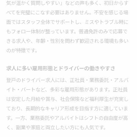
普通免許だけで始められる登戸のドライバ
気が温かく質問しやすい」などの声も多く、初日からす
ー求人
べてを完璧にこなす必要はありません。不安を感じる場
普通免許で応募できる職種と必要な条件を
面ではスタッフ全体でサポートし、ミスやトラブル時に
解説
もフォロー体制が整っています。普通免許のみで応募で
ドライバー未経験者も普通免許で活躍でき
きる求人や、年齢・性別を問わず歓迎される環境も多い
る理由
のが特徴です。
登戸で普通免許を活かせる働き方比較ガイ
求人に多い雇用形態とドライバーの働きやすさ
ド
登戸のドライバー求人には、正社員・業務委託・アルバ
普通免許ドライバー求人の選び方と注意点
イト・パートなど、多彩な雇用形態があります。正社員
業務委託とアルバイト、登戸での選び方ガイド
は安定した月給や賞与、社会保険など福利厚生が充実し
業務委託とアルバイトのドライバー求人比
ており、長期的なキャリア形成を目指す方に適していま
較
す。一方、業務委託やアルバイトはシフトの自由度が高
登戸で自分に合うドライバー雇用形態の見
く、副業や家庭と両立したい方にも人気です。
極め方