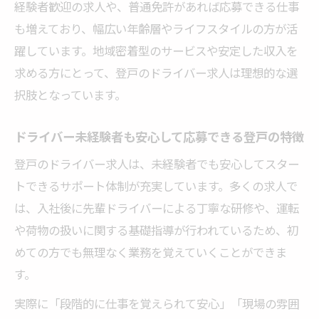
経験者歓迎の求人や、普通免許があれば応募できる仕事
説
も増えており、幅広い年齢層やライフスタイルの方が活
ライフスタイルに合う登戸のドライバー採用事
躍しています。地域密着型のサービスや安定した収入を
情
求める方にとって、登戸のドライバー求人は理想的な選
シフト柔軟な登戸のドライバー求人が人気
択肢となっています。
の理由
ドライバーの働き方とライフスタイルの両
ドライバー未経験者も安心して応募できる登戸の特徴
立方法
登戸のドライバー求人は、未経験者でも安心してスター
登戸で見つかる副業に適したドライバー求
トできるサポート体制が充実しています。多くの求人で
人
は、入社後に先輩ドライバーによる丁寧な研修や、運転
自分に合うドライバー雇用形態の選び方ポ
や荷物の扱いに関する基礎指導が行われているため、初
イント
めての方でも無理なく業務を覚えていくことができま
家庭や趣味と両立しやすい登戸の求人情報
す。
普通免許で挑戦できる登戸エリアの働き方
実際に「段階的に仕事を覚えられて安心」「現場の雰囲