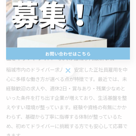
働きやすさが光る稲城市内ドライバ
ー職
お問い合わせはこちら
働きやすいドライバー求人の稲城市内最新事情
お問い合わせはこちら
稲城市内のドライバー求人は、安定した正社員雇用を中
心に多様な働き方が選べる点が特徴です。最近では、未
経験歓迎の求人や、週休2日・賞与あり・残業少なめと
いった条件を打ち出す企業が増えており、生活基盤を整
えやすい環境が整っています。経験や資格の有無にかか
わらず、基礎から丁寧に指導する体制が整っているた
め、初めてドライバーに挑戦する方でも安心して応募で
きます。