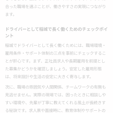
合った職場を選ぶことが、働きやすさの実現につながり
び方
ます。
プライベート重視のドライバー求人を見極
めるコツ
ドライバーとして稲城で長く働くためのチェックポイ
シフト制や休日重視の求人で快適に働く方
ント
法
稲城でドライバーとして長く働くためには、職場環境・
雇用条件・サポート体制の三点を事前にチェックするこ
とが肝心です。まず、正社員求人や長期雇用を前提とし
た募集かどうかを確認しましょう。安定した雇用形態
は、将来設計や生活の安定に大きく寄与します。
次に、職場の雰囲気や人間関係、チームワークの有無も
見逃せません。実際の現場では、困ったときに相談しや
すい環境や、先輩が丁寧に教えてくれる風土が長続きす
る秘訣です。求人票や面接時に、教育体制やサポートの