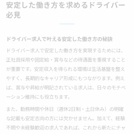
安定した働き方を求めるドライバー
ドライバーとして稲城で長く働くためのチ
必見
ェックポイント
安定を求めるドライバーが知るべき稲城の
雇用環境
ドライバー求人で叶える安定した働き方の秘訣
経験不問で始める稲城のドライバー求人
ドライバー求人で安定した働き方を実現するためには、
未経験歓迎のドライバー求人を稲城で探す
正社員採用や固定給・賞与などの待遇面を重視すること
方法
が重要です。安定収入を得られる環境は生活基盤を整え
やすく、長期的なキャリア形成にもつながります。例え
ドライバー未経験から稲城で安心して始め
ば、賞与や昇給が明記されている求人は、日々のモチベ
るコツ
ーション維持にも役立ちます。
経験なしでも採用されやすいドライバー求
人の特徴
また、勤務時間や休日（週休2日制・土日休み）の明確
な記載も安定志向の方には欠かせません。加えて、経験
稲城で未経験者が選ばれるドライバー求人
不問や未経験歓迎の求人であれば、これから新たにチャ
の魅力