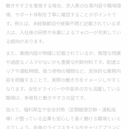
ドライバーで安定した正社員雇用を得るポ
働きやすさを重視する場合、求人票の仕事内容や職場環
イント
境、サポート体制を丁寧に確認することがポイントで
稲城で正社員ドライバーを目指す際の注意
す。例えば、未経験歓迎や経験不問と記載されている求
点
人は、入社後の研修や先輩によるフォローが充実してい
る傾向があります。
賞与や昇給が魅力の正社員ドライバー求人
特集
また、業務内容が明確に記載されているか、無理な残業
ドライバー求人で重視される正社員の働き
や過度なノルマがないかも重要な判断材料です。配達エ
方とは
リアや運転時間、扱う荷物の種類など、具体的な業務内
容を把握することで、実際の働き方をイメージしやすく
ワークライフバランス重視の求人選び術
なります。女性ドライバーや中高年の方も活躍している
ドライバー求人で叶えるワークライフバラ
職場は、多様性と働きやすさの証です。
ンスの実践法
稲城のドライバー職で両立できる働き方を
加えて、福利厚生や安全対策（定期健康診断・運転指
解説
導）が整っている企業も安心して長く働ける職場といえ
るでしょう。自身のライフスタイルやキャリアプランに
柔軟な働き方が可能なドライバー求人の選