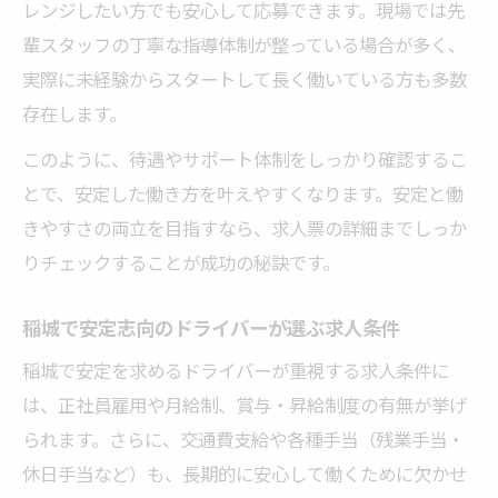
レンジしたい方でも安心して応募できます。現場では先
ドライバー求人で重視される経験より大切
輩スタッフの丁寧な指導体制が整っている場合が多く、
なポイント
実際に未経験からスタートして長く働いている方も多数
働きやすさが光る稲城市内ドライバー職
存在します。
働きやすいドライバー求人の稲城市内最新
このように、待遇やサポート体制をしっかり確認するこ
事情
とで、安定した働き方を叶えやすくなります。安定と働
柔軟なシフト制が魅力のドライバー求人を
きやすさの両立を目指すなら、求人票の詳細までしっか
選ぶコツ
りチェックすることが成功の秘訣です。
ドライバーが稲城市内で感じる働きやすさ
の理由
稲城で安定志向のドライバーが選ぶ求人条件
稲城市内で人気のドライバー求人の働き方
稲城で安定を求めるドライバーが重視する求人条件に
を解説
は、正社員雇用や月給制、賞与・昇給制度の有無が挙げ
職場環境にこだわったドライバー求人のチ
られます。さらに、交通費支給や各種手当（残業手当・
ェック方法
休日手当など）も、長期的に安心して働くために欠かせ
未経験から稲城で安心して働くコツとは