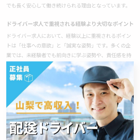
でも長く安心して働き続けられる理由となっています。
ドライバー求人で重視される経験より大切なポイント
ドライバー求人において、経験以上に重視されるポイン
トは「仕事への意欲」と「誠実な姿勢」です。多くの企
業では、未経験者でも前向きに学ぶ姿勢や、責任感を持
って業務に取り組むことを高く評価しています。特に、
稲城市内の求人では、経験以上に人柄やコミュニケーシ
ョン力も重要視される傾向があります。
また、入社後にしっかりと仕事を覚えられる研修体制
や、現場でのサポートが整っている企業を選ぶことで、
安心して新しいキャリアを築くことができます。経験が
ないことを気にせず、積極的にチャレンジすることが、
採用への近道となります。