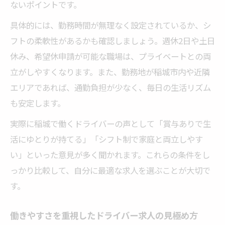
ないポイントです。
未経験でも安心して始めるドライバー求人
具体的には、勤務時間が無理なく設定されているか、シ
の選び方
フトの柔軟性があるかも確認しましょう。週休2日や土日
稲城で未経験からドライバーを目指す際の
休み、希望休申請が可能な職場は、プライベートとの両
ポイント
立がしやすくなります。また、勤務地が稲城市内や近隣
サポート充実のドライバー求人で安心スタ
エリアであれば、通勤負担が少なく、毎日の生活リズム
ート
も安定します。
未経験者が稲城で長く働くための秘訣を紹
実際に稲城で働くドライバーの声として「賞与ありで生
介
活にゆとりが持てる」「シフト制で家庭と両立しやす
稲城市内で未経験から成長できるドライバ
い」といった意見が多く聞かれます。これらの条件をし
ー職
っかり比較して、自分に最適な求人を選ぶことが大切で
正社員を目指すなら注目のドライバー募集
す。
正社員採用が多いドライバー求人を稲城で
探す
働きやすさを重視したドライバー求人の見極め方