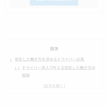
目次
安定した働き方を求めるドライバー必見
ドライバー求人で叶える安定した働き方の
秘訣
稲城で安定志向のドライバーが選ぶ求人条
件
働きやすさを重視したドライバー求人の見
極め方