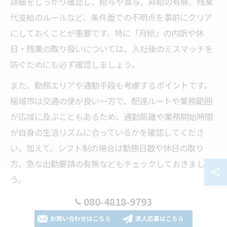
詳細をしっかり確認し、給与や賞与、昇給の有無、残業
代支給のルールなど、条件面での不明点を事前にクリア
にしておくことが重要です。特に「月給」の内訳や休
日・残業の取り扱いについては、入社後のミスマッチを
防ぐためにも必ず確認しましょう。
また、勤務エリアや通勤手段も考慮するポイントです。
稲城市は交通の便が良い一方で、配達ルートや業務範囲
が広域に及ぶこともあるため、通勤距離や業務開始時間
が自身の生活リズムに合っているかを確認してくださ
い。加えて、シフト制の場合は勤務日数や休日の取り
方、急な出勤要請の有無などもチェックしておきましょ
う。
最後に、企業のサポート体制や研修内容にも注目し、未
080-4818-9793
経験者やブランクのある方でも安心して働ける環境かど
お問い合わせはこちら
求人応募はこちら