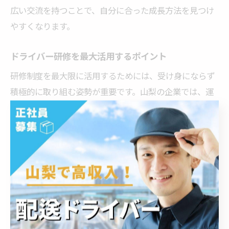
広い交流を持つことで、自分に合った成長方法を見つけ
やすくなります。
ドライバー研修を最大活用するポイント
研修制度を最大限に活用するためには、受け身にならず
積極的に取り組む姿勢が重要です。山梨の企業では、運
転技術の向上だけでなく、実際の業務で役立つ知識や現
場対応力も身につけられる研修が用意されています。先
輩スタッフのアドバイスを素直に受け入れ、自分の課題
や目標を明確にして研修に臨むことで、短期間でも大き
な成長が期待できます。
実践の中で分からないことがあれば、その場で質問し、
理解を深めることが肝心です。研修終了後も、定期的に
復習やスキルチェックを行い、常に自分の技能を磨き続