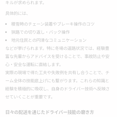
運転技術を伸ばす反復のコツと工夫
キルが求められます。
ドライバーが実践する課題別練習ポイント
具体的には、
継続練習で身につく運転力強化の方法
積雪時のチェーン装着やブレーキ操作のコツ
安全運転とキャリア安定の両立方法
狭路での切り返し・バック操作
ドライバー技能向上で目指す安全運転生活
地元住民との円滑なコミュニケーション
キャリア安定に繋がる運転技術向上法
などが挙げられます。特に冬場の道路状況では、経験豊
安全と成長を両立するドライバーの工夫
富な先輩からアドバイスを受けることで、事故防止や安
心・安全な運転に直結します。
事故防止に役立つ技能向上ポイント
実際の現場で得た工夫や失敗例を共有し合うことで、チ
ドライバーのキャリア形成と安全意識
ーム全体の技能底上げにも繋がります。これらの知識と
経験を積極的に吸収し、自身のドライバー技術へ反映さ
せていくことが重要です。
日々の配送を通じたドライバー技能の磨き方