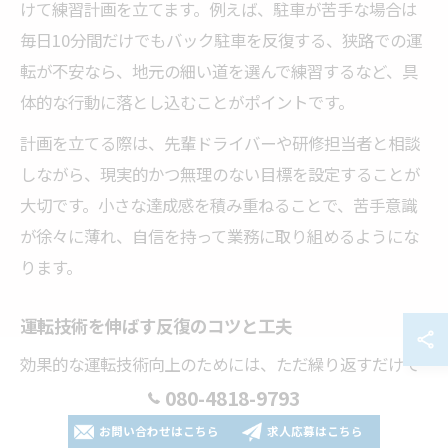
けて練習計画を立てます。例えば、駐車が苦手な場合は
毎日10分間だけでもバック駐車を反復する、狭路での運
転が不安なら、地元の細い道を選んで練習するなど、具
体的な行動に落とし込むことがポイントです。
計画を立てる際は、先輩ドライバーや研修担当者と相談
しながら、現実的かつ無理のない目標を設定することが
大切です。小さな達成感を積み重ねることで、苦手意識
が徐々に薄れ、自信を持って業務に取り組めるようにな
ります。
運転技術を伸ばす反復のコツと工夫
効果的な運転技術向上のためには、ただ繰り返すだけで
なく「目的を持った反復」が欠かせません。例えば、同
080-4818-9793
じ配送ルートでも毎回異なる課題を設定し、「今日は安
お問い合わせはこちら
求人応募はこちら