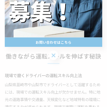
ける習慣を持ちましょう。こうした取り組みが、仕事の
やりがいや安心感、そして将来的なキャリアアップや給
与の安定にも直結します。未経験からでも着実に成長で
きる環境を活かし、着実にステップアップを目指しまし
ょう。
お問い合わせはこちら
お問い合わせはこちら
働きながら運転スキルを伸ばす秘訣
現場で磨くドライバーの運転スキル向上法
山梨県韮崎市や山梨市でドライバーとして活躍するため
には、現場での運転スキル向上が欠かせません。特に地
元の道路事情や交通量、天候変化など地域特有の環境に
適応する力が求められます。現場で実際に運転を重ねる