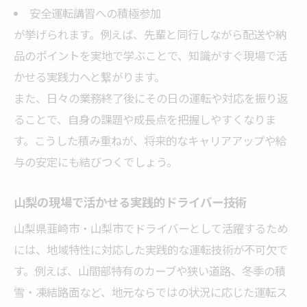
安全運転講習への積極参加
日々の業務で取り入れる運転技術の工夫
が挙げられます。例えば、先輩と同行しながら配送や納
ドライバーが実践する隙間時間活用のコツ
品のポイントを実地で学ぶことで、知識がすぐ現場で活
運転中に意識したい技能向上のポイント
かせる実践力へと繋がります。
経験者が語る現場で活きる運転力強化
また、日々の業務終了後にその日の運転や対応を振り返
経験者直伝ドライバー技能向上の秘訣
ることで、自身の課題や成長点を把握しやすくなりま
現場で実感するドライバー技術の重要性
す。こうした積み重ねが、将来的なキャリアアップや給
与の安定にも結びつくでしょう。
ドライバー経験を活かした運転力強化法
先輩から学ぶ技能向上の実践ノウハウ
山梨の現場で活かせる実践的ドライバー技術
経験談に学ぶドライバー成長の道しるべ
山梨県韮崎市・山梨市でドライバーとして活躍するため
苦手克服に役立つ反復練習のポイント
には、地域特性に対応した実践的な運転技術が不可欠で
ドライバー技能向上に役立つ反復練習法
す。例えば、山間部特有のカーブや狭い道路、冬季の積
苦手分野を克服する練習計画の立て方
雪・凍結路面など、地元ならではの状況に応じた運転ス