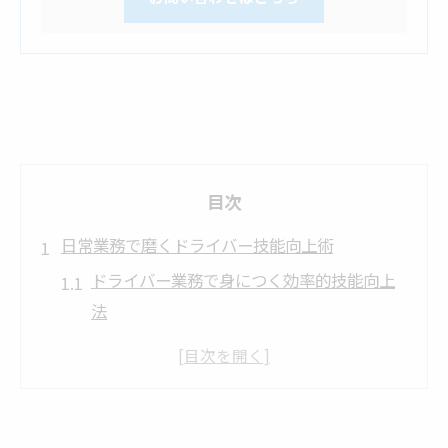
目次
日常業務で磨くドライバー技能向上術
ドライバー業務で身につく効率的技能向上
法
山梨の現場で活かせる実践的ドライバー技
術
日々の配送を通じたドライバー技能の磨き
方