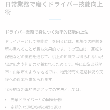
日常業務で磨くドライバー技能向上
ドライバーとして成長する日常業務の工夫
術
技能向上へ繋がるドライバーの自己管理術
技術向上を支える地元の学び方とは
ドライバー業務で身につく効率的技能向上法
地元で学ぶドライバー技能向上のメリット
ドライバーとして技能向上を図るには、現場での経験を
山梨の教習や研修でドライバー技術を伸ば
積み重ねることが最も効果的です。その理由は、運転や
す
配送などの実務を通じて、机上の知識では得られない現
ドライバー仲間から得られる実践的学び方
場対応力や判断力が養われるためです。特に山梨県韮崎
技能向上を後押しする地元交流の活用術
市・山梨市のような地域では、地元特有の道路状況や天
ドライバー研修を最大活用するポイント
候への適応も求められます。
働きながら運転スキルを伸ばす秘訣
代表的な効率的技能アップの方法としては、
現場で磨くドライバーの運転スキル向上法
先輩ドライバーとの同乗研修
働きながら実践できるドライバー技能アッ
定期的な運転技術の振り返り
プ術