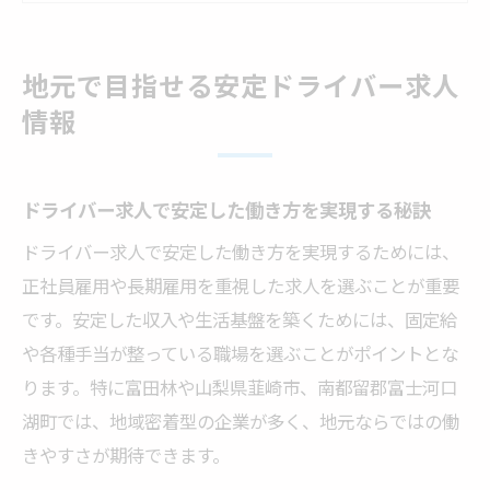
正社員ドライバー求人で長期安定を叶える
方法
地元で目指せる安定ドライバー求人
ドライバー求人で重視すべき福利厚生ポイ
情報
ント
ホワイトな職場で叶うドライバーの働き方
ドライバー求人で安定した働き方を実現する秘訣
ホワイトな職場で選ぶドライバー求人のポ
イント
ドライバー求人で安定した働き方を実現するためには、
正社員雇用や長期雇用を重視した求人を選ぶことが重要
ドライバーとして働きやすい職場の特徴を
です。安定した収入や生活基盤を築くためには、固定給
紹介
や各種手当が整っている職場を選ぶことがポイントとな
運送業のドライバー求人で理想の働き方を
ります。特に富田林や山梨県韮崎市、南都留郡富士河口
叶える
湖町では、地域密着型の企業が多く、地元ならではの働
残業少なめなドライバー求人を見抜くコツ
きやすさが期待できます。
ホワイト企業で目指すドライバーの福利厚