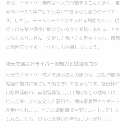
また、ドライバー業務は一人で行動することが多く、自
生の充実
分のペースで集中して仕事ができる点も魅力の一つで
高収入を狙えるドライバーの選び方を解説
す。しかし、チームワークが求められる場面もあり、現
高収入ドライバー求人の特徴と選び方を徹
場では先輩や同僚と助け合いながら業務にあたることも
底解説
少なくありません。安定した働き方を目指すなら、職場
ドライバーで年収アップを目指す求人探し
の雰囲気やサポート体制にも注目しましょう。
のコツ
トラックとタクシーの収入差を比較して選
地元で選ぶドライバーの魅力と就職のコツ
ぶ方法
地元でドライバー求人を選ぶ最大の魅力は、通勤時間の
高収入を実現できるドライバー求人の条件
短縮や地域に根ざした働き方ができる点です。富田林や
とは
山梨県韮崎市、南都留郡富士河口湖町などの地域では、
未経験でも狙える高収入ドライバー求人の
地元企業による安定した雇用や、地域密着型のサポート
見つけ方
が受けられます。地元の道路事情や配送ルートに詳しく
トラックとタクシー年収比較で選ぶ転職先
なれることも、日々の業務の効率化につながります。