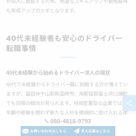
が収入に直結するため、地道なスキルアップや資格取得
も年収アップのカギとなります。
40代未経験者も安心のドライバー
転職事情
40代未経験から始めるドライバー求人の現状
40代で未経験からドライバー職に挑戦する方が増えてい
ますが、富田林や山梨県韮崎市、南都留郡富士河口湖町
でも同様の傾向が見られます。地域密着型の企業では、
年齢や経験を問わず新たな人材を積極的に受け入れる体
080-4818-9793
制が整いつつあり、正社員として安定した雇用を得るチ
ャンスが広がっています。
お問い合わせはこちら
求人応募はこちら