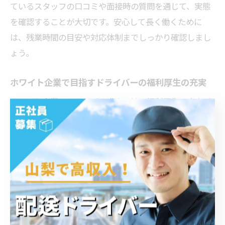
ているスタッフの口コミや面接時の質問を通じて、実態
を確認することが大切です。安心して長く働くために
は、残業時間の目安や対応体制までしっかり確認しまし
ょう。
ホワイト企業で目指すドライバーの福利厚生の充実
ホワイト企業のドライバー求人では、福利厚生の充実が
大きな魅力となります。例えば、社会保険や厚生年金の
完備、各種手当（家族手当・住宅手当など）、退職金制
度が整っている職場では、働く人の将来設計や生活の安
定がしやすくなります。
さらに、健康診断やインフルエンザ予防接種の補助、資
格取得支援制度など、従業員の健康やスキルアップをサ
ポートする制度もポイントです。こうした福利厚生が用