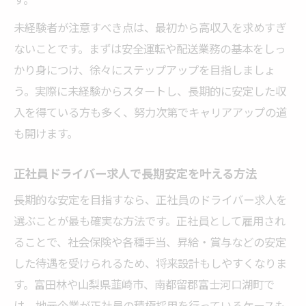
の秘訣
未経験者が注意すべき点は、最初から高収入を求めすぎ
ドライバー求人で40代転職に必要なポイン
ないことです。まずは安全運転や配送業務の基本をしっ
トとは
かり身につけ、徐々にステップアップを目指しましょ
未経験でも安心できるドライバー転職の流
う。実際に未経験からスタートし、長期的に安定した収
れ
入を得ている方も多く、努力次第でキャリアアップの道
40代ドライバー求人で安定と高収入を同時
も開けます。
に実現
福利厚生充実の職場を見抜くコツと必須条件
正社員ドライバー求人で長期安定を叶える方法
ドライバー求人で福利厚生充実の職場選び
長期的な安定を目指すなら、正社員のドライバー求人を
のコツ
選ぶことが最も確実な方法です。正社員として雇用され
働きやすいドライバー求人を見極める必須
ることで、社会保険や各種手当、昇給・賞与などの安定
条件
した待遇を受けられるため、将来設計もしやすくなりま
福利厚生が魅力のドライバー求人の見分け
す。富田林や山梨県韮崎市、南都留郡富士河口湖町で
方
は、地元企業が正社員の積極採用を行っているケースも