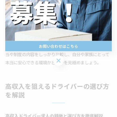
意されていることで、長く安心して働き続けることがで
きるだけでなく、仕事へのモチベーション維持にもつな
がります。
実際に富田林や山梨県韮崎市、南都留郡富士河口湖町の
ドライバー求人でも、福利厚生の手厚さをアピールする
企業が増えています。求人情報をチェックする際は、手
お問い合わせはこちら
当や制度の内容をしっかり比較し、自分や家族にとって
お問い合わせはこちら
本当に安心できる環境かどうかを見極めましょう。
高収入を狙えるドライバーの選び方
を解説
高収入ドライバー求人の特徴と選び方を徹底解説