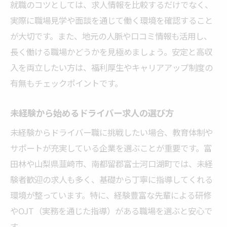
トラックドライバーとタクシー年収比較の
就職のコツとしては、求人情報を比較するだけでなく、
実態
実際に職場見学や面談を通じて働く環境を確認すること
ドライバー求人選びで重視すべき収入の違
が大切です。また、地元の人脈や口コミ情報も活用し、
い
長く働ける職場かどうかを見極めましょう。安定と高収
転職先選びで迷うドライバー年収比較のポ
入を両立したい方は、福利厚生やキャリアアップ制度の
イント
有無もチェックポイントです。
年収重視のドライバー求人選びで失敗しな
未経験から始めるドライバー求人の選び方
い方法
未経験からドライバー職に挑戦したい場合、教育体制や
トラックとタクシーの働き方と収入を徹底
サポートが充実している企業を選ぶことが重要です。富
分析
田林や山梨県韮崎市、南都留郡富士河口湖町では、未経
40代未経験者も安心のドライバー転職事情
験者歓迎の求人も多く、基礎から丁寧に指導してくれる
40代未経験から始めるドライバー求人の現
環境が整っています。特に、経験豊富な先輩による研修
状
やOJT（実務を通じた指導）がある職場を選ぶと安心で
未経験者歓迎のドライバー求人で転職成功
す。