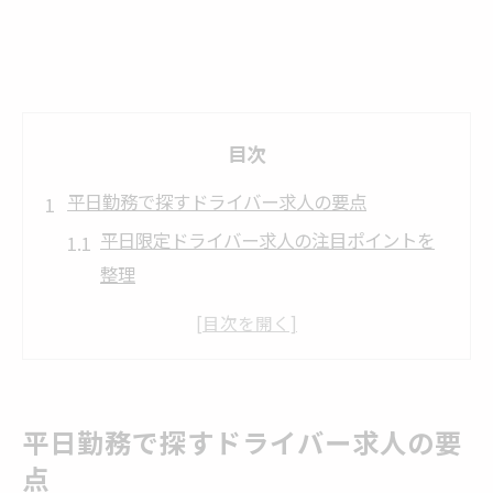
目次
平日勤務で探すドライバー求人の要点
平日限定ドライバー求人の注目ポイントを
整理
ドライバー業務で平日中心に働く利点とは
平日勤務ドライバー求人の選び方と比較基
準
ゴルフ用語としてのドライバーとの違いも
平日勤務で探すドライバー求人の要
確認
点