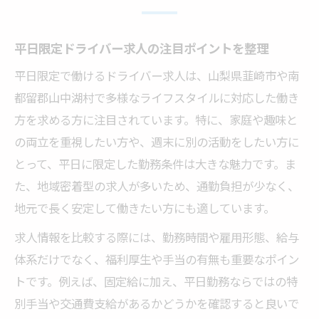
ドライバー求人で平日働くメリットや注意
点
平日限定ドライバー求人の注目ポイントを整理
山梨県韮崎市で注目のドライバー平日求人
韮崎市で平日ドライバー求人が人気の理由
平日限定で働けるドライバー求人は、山梨県韮崎市や南
都留郡山中湖村で多様なライフスタイルに対応した働き
地元で見つかる平日ドライバー求人の特徴
方を求める方に注目されています。特に、家庭や趣味と
韮崎市のドライバー求人を平日で選ぶコツ
の両立を重視したい方や、週末に別の活動をしたい方に
中古や最新ドライバー情報も求人探しに活
とって、平日に限定した勤務条件は大きな魅力です。ま
用
た、地域密着型の求人が多いため、通勤負担が少なく、
韮崎市の平日ドライバー求人に多い条件と
地元で長く安定して働きたい方にも適しています。
は
求人情報を比較する際には、勤務時間や雇用形態、給与
南都留郡山中湖村で働く平日ドライバーの魅力
体系だけでなく、福利厚生や手当の有無も重要なポイン
山中湖村で平日ドライバー求人が選ばれる
トです。例えば、固定給に加え、平日勤務ならではの特
理由
別手当や交通費支給があるかどうかを確認すると良いで
平日勤務ドライバーの魅力とやりがいを解