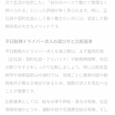
方で生活が安定した」「自分のペースで働けて無理なく
ドライバー最新求人の平日条件を比較しよ
続けられる」といった評価が多く見られます。特に、正
う
社員や契約社員として長く働きたい方には、安定した勤
ドライバーとして平日働くための注意点
務体系が大きなメリットです。
地元で平日中心に働くドライバー求人の選び方
地元で見つける平日ドライバー求人の探し
平日勤務ドライバー求人の選び方と比較基準
方
平日勤務のドライバー求人を選ぶ際は、まず雇用形態
求人比較で失敗しないドライバー選びのコ
（正社員・契約社員・アルバイト）や勤務時間帯、休日
ツ
の取りやすさをしっかり比較しましょう。特に山梨県韮
平日中心ドライバー求人の絞り込み方法を
崎市や南都留郡山中湖村では、地域ごとに業務内容や勤
解説
務条件が異なる場合があるため、複数の求人を見比べる
人気やおすすめのドライバー求人をチェッ
ことが重要です。
ク
比較基準としては、給与水準や昇給・賞与の有無、社会
ドライバー求人で平日重視する際の注意事
保険完備かどうか、通勤手段や交通費支給の有無、そし
項