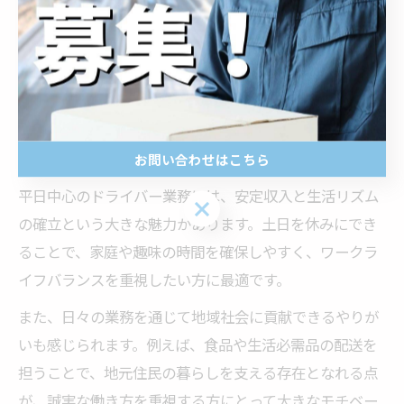
家族やプライベートの時間にあてやすいというメリット
もあります。例えば、子育て世代や副業志向の方が生活
スタイルにあった働き方を実現しやすい点も、山中湖村
で平日ドライバー求人が選ばれる理由の一つです。
お問い合わせはこちら
平日勤務ドライバーの魅力とやりがいを解説
平日中心のドライバー業務には、安定収入と生活リズム
お問い合わせはこちら
の確立という大きな魅力があります。土日を休みにでき
ることで、家庭や趣味の時間を確保しやすく、ワークラ
イフバランスを重視したい方に最適です。
また、日々の業務を通じて地域社会に貢献できるやりが
いも感じられます。例えば、食品や生活必需品の配送を
担うことで、地元住民の暮らしを支える存在となれる点
が、誠実な働き方を重視する方にとって大きなモチベー