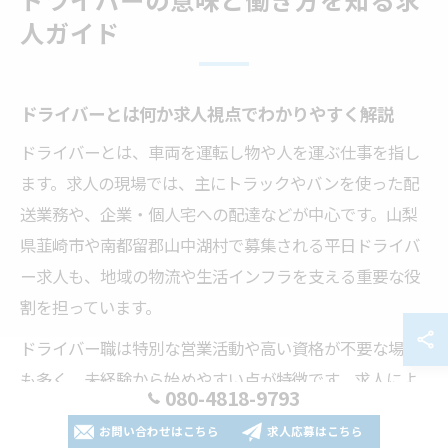
ドライバーの意味と働き方を知る求
人ガイド
ドライバーとは何か求人視点でわかりやすく解説
ドライバーとは、車両を運転し物や人を運ぶ仕事を指し
ます。求人の現場では、主にトラックやバンを使った配
送業務や、企業・個人宅への配達などが中心です。山梨
県韮崎市や南都留郡山中湖村で募集される平日ドライバ
ー求人も、地域の物流や生活インフラを支える重要な役
割を担っています。
ドライバー職は特別な営業活動や高い資格が不要な場合
も多く、未経験から始めやすい点が特徴です。求人によ
080-4818-9793
っては普通自動車免許のみで応募可能なケースもあり、
お問い合わせはこちら
求人応募はこちら
働きながら業務に必要な知識やスキルを身につけていけ