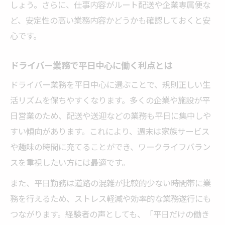
しょう。さらに、仕事内容がルート配送や企業専属便な
説
ど、安定性の高い業務内容かどうかも確認しておくと安
求人選びで知っておきたいドライバーの特
心です。
徴
南都留郡山中湖村で人気のドライバー求人
ドライバー業務で平日中心に働く利点とは
とは
ドライバー業務を平日中心に選ぶことで、規則正しい生
平日中心ドライバー求人の働きやすさを紹
活リズムを保ちやすくなります。多くの企業や施設が平
介
日営業のため、配送や送迎などの業務も平日に集中しや
ドライバー職の平日勤務なら安心の条件整理
すい傾向があります。これにより、週末は家族サービス
や趣味の時間に充てることができ、ワークライフバラン
ドライバー平日勤務の安心できる条件とは
スを重視したい方には最適です。
平日ドライバー求人で重視される待遇ポイ
ント
また、平日勤務は道路の混雑が比較的少ない時間帯に業
求人選びで押さえたいドライバーの勤務条
務を行えるため、ストレス軽減や効率的な業務遂行にも
件
つながります。経験者の声としても、「平日だけの働き