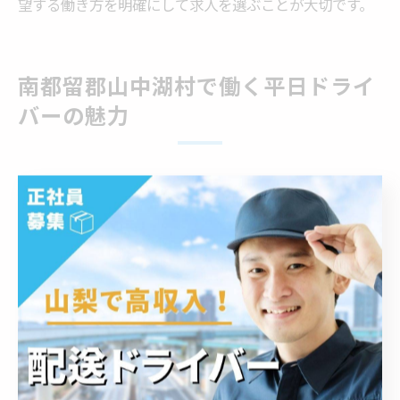
望する働き方を明確にして求人を選ぶことが大切です。
南都留郡山中湖村で働く平日ドライ
バーの魅力
山中湖村で平日ドライバー求人が選ばれる理由
山梨県南都留郡山中湖村で平日ドライバー求人が注目さ
れる背景には、地域の生活リズムや観光業・流通業のニ
ーズが密接に関係しています。特に観光シーズン外の平
日は、地元住民向けの配送や定期便の需要が安定してい
るため、安定した仕事量が確保されやすいのが大きな魅
力です。
また、平日勤務を希望する方にとっては、週末や祝日を