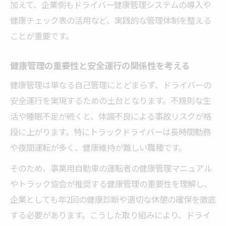
加えて、企業側もドライバー健康管理システムの導入や
紹介
健康チェック表の活用など、実践的な管理体制を整える
健康診断義務と年2回健診のポイント解説
ことが重要です。
ドライバー健康診断義務の基準と法令対応
の要点
健康管理の重要性と安全運行の関係性を考える
年2回健診対象者の管理と運用実務をわかり
健康管理は単なる自己管理にとどまらず、ドライバーの
やすく解説
安全運行を実現するための土台となります。不規則な生
健康診断項目の選び方と体調管理の連携ポ
活や睡眠不足が続くと、体調不良による事故リスクが格
イント
段に上がります。特にトラックドライバーは長時間勤務
健康診断と日常チェックの役割分担を明確
や夜間運転が多く、健康維持が難しい職種です。
化する
そのため、事業用自動車の運転者の健康管理マニュアル
ドライバーの健康診断結果を事故防止に結
やトラック協会が推奨する健康管理の重要性を理解し、
び付ける方法
企業としても年2回の健康診断や適切な休憩の確保を徹底
ドライバーの睡眠不足対策と其の効果とは
する必要があります。こうした取り組みにより、ドライ