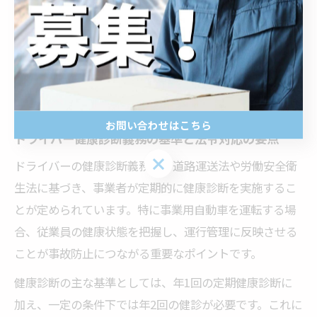
健康診断義務と年2回健診のポイン
ト解説
お問い合わせはこちら
ドライバー健康診断義務の基準と法令対応の要点
お問い合わせはこちら
ドライバーの健康診断義務は、道路運送法や労働安全衛
生法に基づき、事業者が定期的に健康診断を実施するこ
とが定められています。特に事業用自動車を運転する場
合、従業員の健康状態を把握し、運行管理に反映させる
ことが事故防止につながる重要なポイントです。
健康診断の主な基準としては、年1回の定期健康診断に
加え、一定の条件下では年2回の健診が必要です。これに