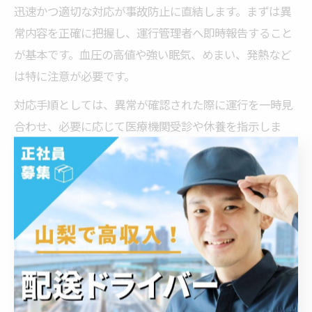
迅速かつ適切な対応が事故防止に直結します。まずは異
常内容を正確に把握し、運行管理者へ即時報告すること
が基本です。血圧の高値や強い眠気、めまい、発熱など
は特に注意が必要です。
対応手順としては、異常が確認された際に運行を一時見
合わせ、必要に応じて医療機関受診や休養を指示しま
す。再チェックや体調回復後の再点呼を行うことで、無
理な運行を防ぎます。健康管理システムを活用して記録
を残すことで、再発防止策や個別指導にも役立ちます。
現場の声として、「早めの対応で大事に至らなかった」
「記録があることで安心して相談できた」といった事例
が多く報告されています。ドライバー自身が異常を申告
しやすい環境づくりも、安全運行のための重要なポイン
トです。