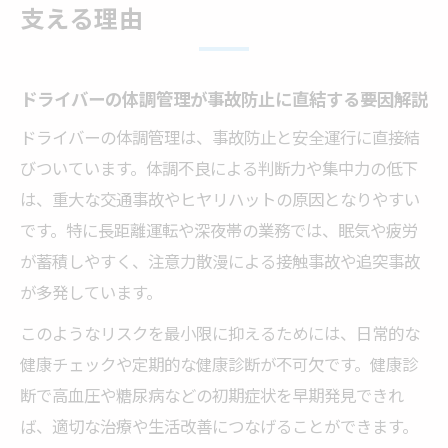
支える理由
全意識
体調管理が長時間運転の安全に与える影響
を検証
ドライバーの体調管理が事故防止に直結する要因解説
日常の健康チェックで事故リスク低減へ
ドライバーの体調管理は、事故防止と安全運行に直接結
ドライバー健康チェック表の活用ポイント
びついています。体調不良による判断力や集中力の低下
を解説
は、重大な交通事故やヒヤリハットの原因となりやすい
です。特に長距離運転や深夜帯の業務では、眠気や疲労
日々のチェックで見逃せない体調管理のコ
が蓄積しやすく、注意力散漫による接触事故や追突事故
ツとは
が多発しています。
健康管理システムを活かした事故予防の取
り組み
このようなリスクを最小限に抑えるためには、日常的な
健康チェックや定期的な健康診断が不可欠です。健康診
ドライバーの日常点呼と健康確認の実践的
断で高血圧や糖尿病などの初期症状を早期発見できれ
手順
ば、適切な治療や生活改善につなげることができます。
チェック表を使った異常値発見の対応法を