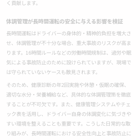
く貢献します。
異常値発見時のドライバーと管理者の連携
方法
体調管理が長時間運転の安全に与える影響を検証
健康診断結果をもとにした再発防止策の立
長時間運転はドライバーの身体的・精神的負担を増大さ
て方
せ、体調管理が不十分な場合、重大事故のリスクが高ま
ります。16時間ルールなどの労働時間規制は、過労や眠
気による事故防止のために設けられていますが、現場で
は守られていないケースも散見されます。
そのため、健康診断の年2回実施や休憩・仮眠の確保、
適切な水分・栄養補給など、具体的な体調管理策を徹底
することが不可欠です。また、健康管理システムやチェ
ック表を活用し、ドライバー自身の体調変化に気づきや
すい環境を整えることも重要です。こうした日常的な取
り組みが、長時間運転における安全性向上と事故防止に