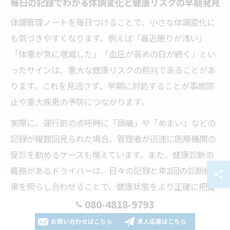
毎日の記録でわかる体調変化と健康リスクの早期発見
体調管理ノートを毎日つけることで、小さな体調変化に
も気づきやすくなります。例えば「最近眠りが浅い」
「体重が急に増減した」「血圧が高めの日が続く」とい
ったサインは、重大な健康リスクの前兆であることがあ
ります。これを見逃さず、早期に対処することが事故防
止や重大疾患の予防につながります。
実際に、運行前の点呼時に「頭痛」や「めまい」などの
記録が複数回見られた場合、管理者が迅速に医療機関の
受診を勧めるケースも増えています。また、健康診断の
義務があるドライバーは、日々の記録と年2回の診断結
果を照らし合わせることで、健康状態をより正確に把握
できます。
080-4818-9793
お問い合わせはこちら
求人応募はこちら
健康リスクの早期発見には、単なる記録だけでなく、記