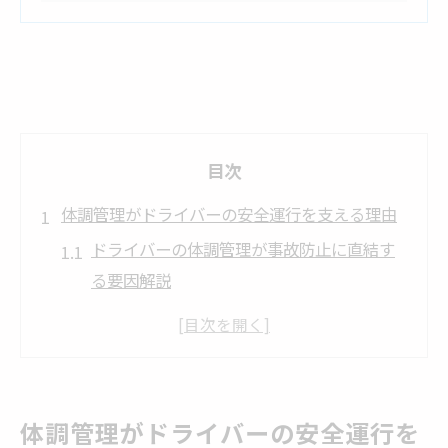
目次
体調管理がドライバーの安全運行を支える理由
ドライバーの体調管理が事故防止に直結す
る要因解説
健康管理の重要性と安全運行の関係性を考
える
ドライバーが抱えやすい体調不良とリスク
を把握する
体調管理がドライバーの安全運行を
健康管理マニュアルで守るドライバーの安