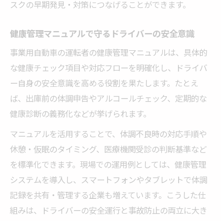
スクの早期発見・対策につなげることができます。
の早期発見
現場実務に役立つ健康管理ノートの導入事
健康管理マニュアルで守るドライバーの安全意識
例を紹介
事業用自動車の運転者の健康管理マニュアルは、具体的
ノートと健康チェック表の効果的な連携活
な健康チェック項目や対応フローを明確化し、ドライバ
用術
ー自身の安全意識を高める役割を果たします。たとえ
ドライバーが自発的に続けられる記録のコ
ば、出庫前の体調申告やアルコールチェック、定期的な
ツとは
健康診断の義務化などが挙げられます。
健康起因事故を防ぐための実践的管理術
マニュアルを活用することで、体調不良時の対応手順や
ドライバーの健康起因事故防止に必要な具
休憩・仮眠のタイミング、医療機関受診の判断基準など
体策まとめ
を標準化できます。現場での運用例としては、健康管理
健康管理システム導入で変わる現場の安全
システムを導入し、スマートフォンやタブレットで体調
対策
記録を共有・管理する企業も増えています。こうした仕
体調不良時の対応フローとリスク低減の工
組みは、ドライバーの安全運行と事故防止の両立に大き
夫