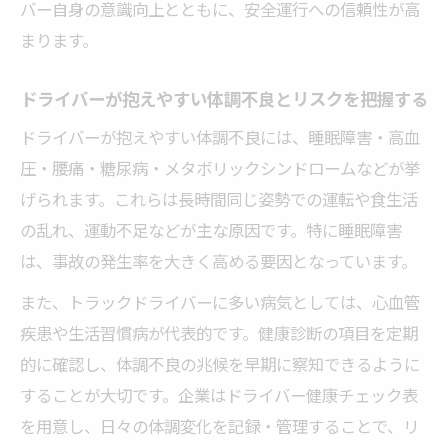
睡眠不足がドライバーに及ぼす影響と注意
バー自身の意識向上とともに、安全運行への信頼性が高
点を整理
まります。
ドライバーの体調管理で重要な睡眠の取り
方とは
ドライバーが抱えやすい体調不良とリスクを把握する
仮眠・休憩の工夫で安全運行に繋げる体調
ドライバーが抱えやすい体調不良には、睡眠障害・高血
管理
圧・腰痛・糖尿病・メタボリックシンドロームなどが挙
深夜業務と睡眠確保のバランスをとる実践
げられます。これらは長時間同じ姿勢での運転や食生活
法
の乱れ、運動不足などが主な原因です。特に睡眠障害
は、事故の発生率を大きく高める要因となっています。
健康管理システムを活かした睡眠データの
活用例
また、トラックドライバーに多い病気としては、心血管
現場で役立つ体調管理ノートの活用法
疾患や生活習慣病が代表的です。健康診断の項目を定期
的に確認し、体調不良の兆候を早期に察知できるように
ドライバー体調管理ノートの記録項目と使
することが大切です。企業はドライバー健康チェック表
い方を解説
を用意し、日々の体調変化を記録・管理することで、リ
毎日の記録でわかる体調変化と健康リスク